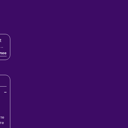
m
y-
t
rms
n
лее
e
n.
те
те