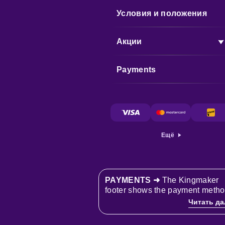
Условия и положения
Акции
Payments
Ещё
PAYMENTS ➜
The Kingmaker
footer shows the payment meth
available from the current
Читать да
Australian-facing page. Open th
cashier before a transaction to