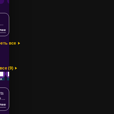
ys
лее
and
l
еть все
се (9)
A
B
V
M
A
Ir
E
S
T
Ri
E
U
ts
C
B
A
ed
A
A
L
N
Ll
S
лее
F
O
ge
O