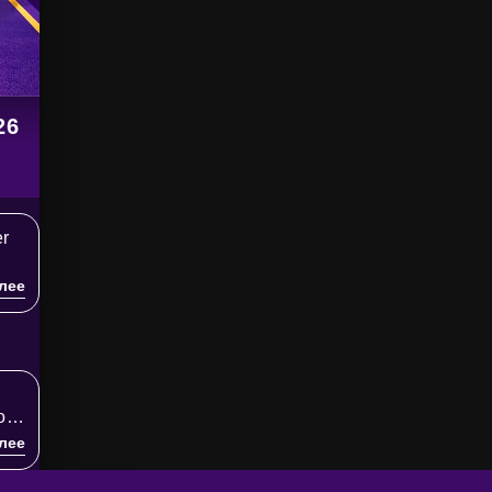
26
Royal Fortune Wheel - Win
€1,000,000
Get Started
r
лее
+
in
ots,
лее
ng