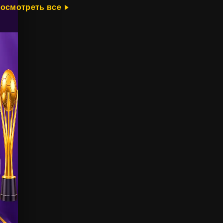
осмотреть все
T
B
t
Al
L
Special
S